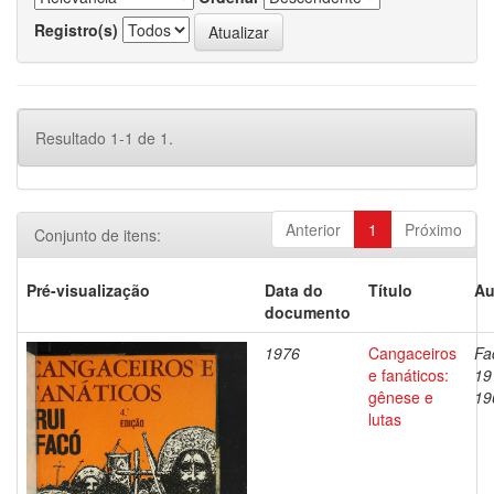
Registro(s)
Resultado 1-1 de 1.
Anterior
1
Próximo
Conjunto de itens:
Pré-visualização
Data do
Título
Au
documento
1976
Cangaceiros
Fa
e fanáticos:
19
gênese e
19
lutas