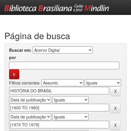
Skip
navigation
Página de busca
Buscar em:
por
Filtros correntes: