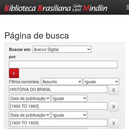
Skip
navigation
Página de busca
Buscar em:
por
Filtros correntes: