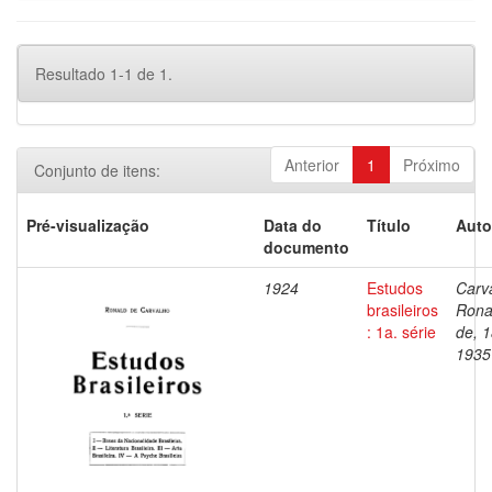
Resultado 1-1 de 1.
Anterior
1
Próximo
Conjunto de itens:
Pré-visualização
Data do
Título
Auto
documento
1924
Estudos
Carv
brasileiros
Rona
: 1a. série
de, 
1935