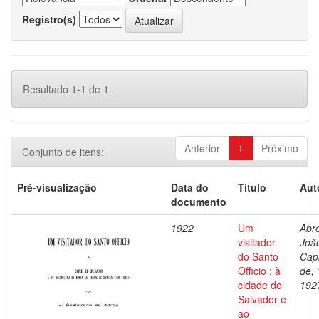
Registro(s)
Resultado 1-1 de 1.
Anterior
1
Próximo
Conjunto de itens:
Pré-visualização
Data do
Título
Aut
documento
1922
Um
Abr
visitador
Joã
do Santo
Cap
Officio : à
de,
cidade do
192
Salvador e
ao