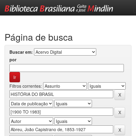
Skip
navigation
Página de busca
Buscar em:
por
Filtros correntes: