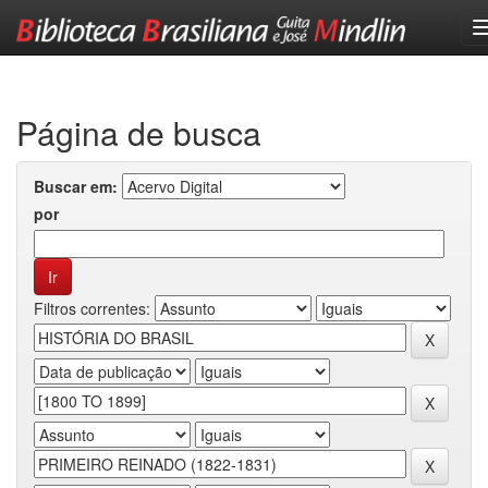
Skip
navigation
Página de busca
Buscar em:
por
Filtros correntes: