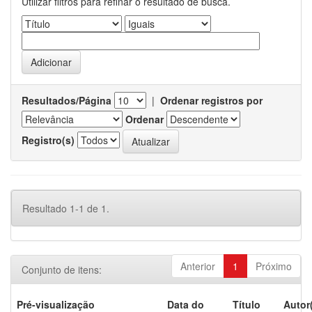
Utilizar filtros para refinar o resultado de busca.
Resultados/Página
|
Ordenar registros por
Ordenar
Registro(s)
Resultado 1-1 de 1.
Anterior
1
Próximo
Conjunto de itens:
Pré-visualização
Data do
Título
Autor