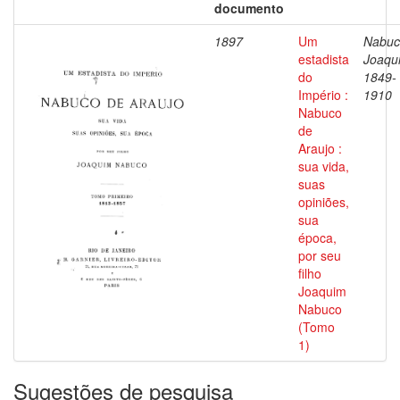
documento
1897
Um
Nabuc
estadista
Joaqu
do
1849-
Império :
1910
Nabuco
de
Araujo :
sua vida,
suas
opiniões,
sua
época,
por seu
filho
Joaquim
Nabuco
(Tomo
1)
Sugestões de pesquisa