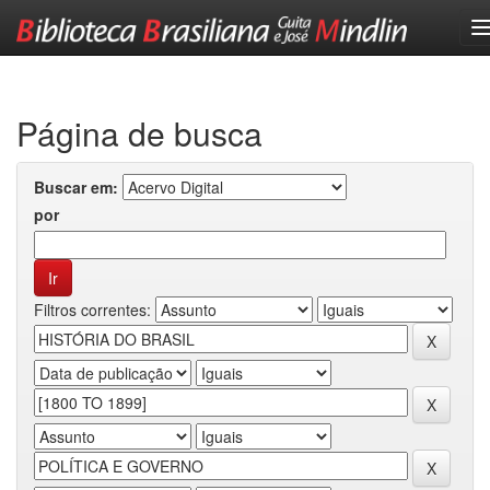
Skip
navigation
Página de busca
Buscar em:
por
Filtros correntes: