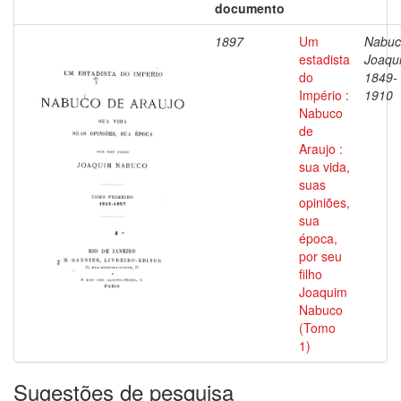
documento
1897
Um
Nabuc
estadista
Joaqu
do
1849-
Império :
1910
Nabuco
de
Araujo :
sua vida,
suas
opiniões,
sua
época,
por seu
filho
Joaquim
Nabuco
(Tomo
1)
Sugestões de pesquisa