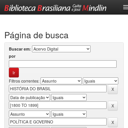
Skip
navigation
Página de busca
Buscar em:
por
Filtros correntes: