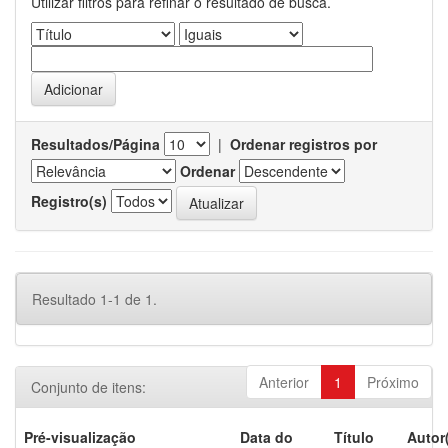
Utilizar filtros para refinar o resultado de busca.
Resultados/Página
|
Ordenar registros por
Ordenar
Registro(s)
Resultado 1-1 de 1.
Anterior
1
Próximo
Conjunto de itens:
Pré-visualização
Data do
Título
Autor