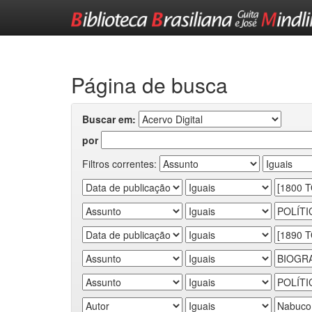
Skip
navigation
Página de busca
Buscar em:
por
Filtros correntes: