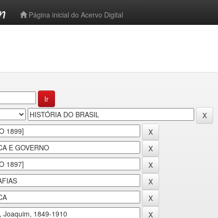
-->
Página inicial do Acervo Digital