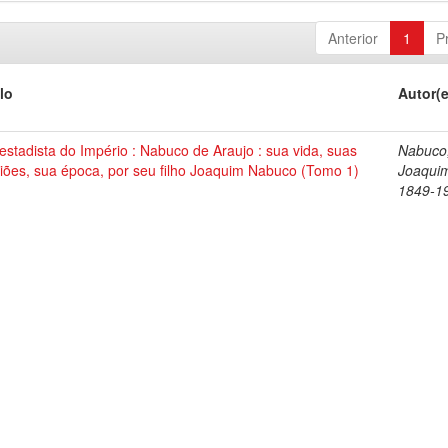
Anterior
1
P
lo
Autor(
stadista do Império : Nabuco de Araujo : sua vida, suas
Nabuco
iões, sua época, por seu filho Joaquim Nabuco (Tomo 1)
Joaqui
1849-1