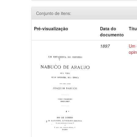
Conjunto de itens:
Pré-visualização
Data do
Títu
documento
1897
Um e
opin