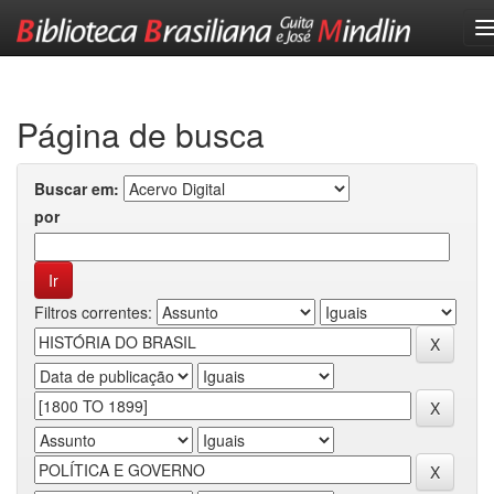
Skip
navigation
Página de busca
Buscar em:
por
Filtros correntes: