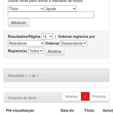
Utilizar filtros para refinar o resultado de busca.
Resultados/Página
|
Ordenar registros por
Ordenar
Registro(s)
Resultado 1-1 de 1.
Anterior
1
Próximo
Conjunto de itens:
Pré-visualização
Data do
Título
Autor