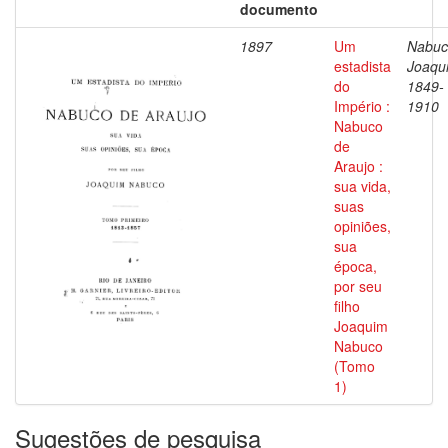
documento
1897
Um
Nabuc
estadista
Joaqu
do
1849-
Império :
1910
Nabuco
de
Araujo :
sua vida,
suas
opiniões,
sua
época,
por seu
filho
Joaquim
Nabuco
(Tomo
1)
Sugestões de pesquisa