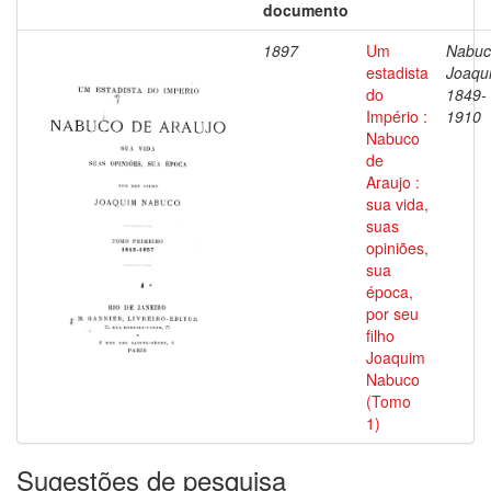
documento
1897
Um
Nabuc
estadista
Joaqu
do
1849-
Império :
1910
Nabuco
de
Araujo :
sua vida,
suas
opiniões,
sua
época,
por seu
filho
Joaquim
Nabuco
(Tomo
1)
Sugestões de pesquisa