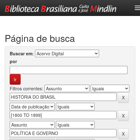
Skip
navigation
Página de busca
Buscar em:
por
Filtros correntes: