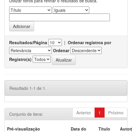
Utilizar filtros para refinar o resultado de busca.
Resultados/Página
|
Ordenar registros por
Ordenar
Registro(s)
Resultado 1-1 de 1.
Anterior
1
Próximo
Conjunto de itens:
Pré-visualização
Data do
Título
Autor