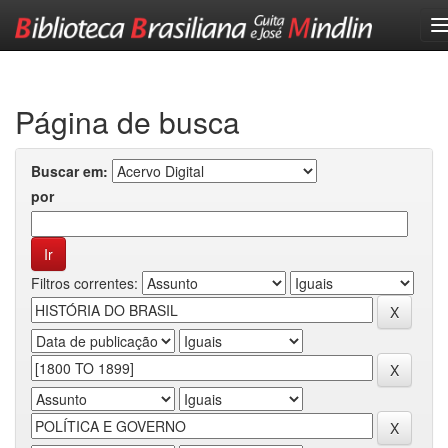
Skip
navigation
Página de busca
Buscar em:
por
Filtros correntes: