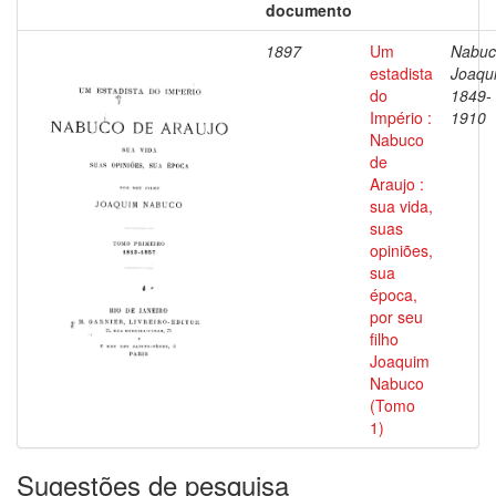
documento
1897
Um
Nabuc
estadista
Joaqu
do
1849-
Império :
1910
Nabuco
de
Araujo :
sua vida,
suas
opiniões,
sua
época,
por seu
filho
Joaquim
Nabuco
(Tomo
1)
Sugestões de pesquisa