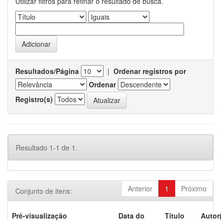
Utilizar filtros para refinar o resultado de busca.
Resultados/Página
|
Ordenar registros por
Ordenar
Registro(s)
Resultado 1-1 de 1.
Anterior
1
Próximo
Conjunto de itens:
Pré-visualização
Data do
Título
Autor