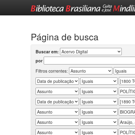
Skip
navigation
Página de busca
Buscar em:
por
Filtros correntes: