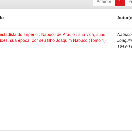
Anterior
1
P
lo
Autor(
stadista do Império : Nabuco de Araujo : sua vida, suas
Nabuco
iões, sua época, por seu filho Joaquim Nabuco (Tomo 1)
Joaqui
1849-1