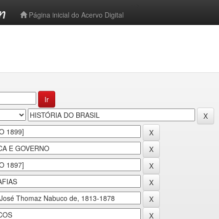
-->
Página inicial do Acervo Digital