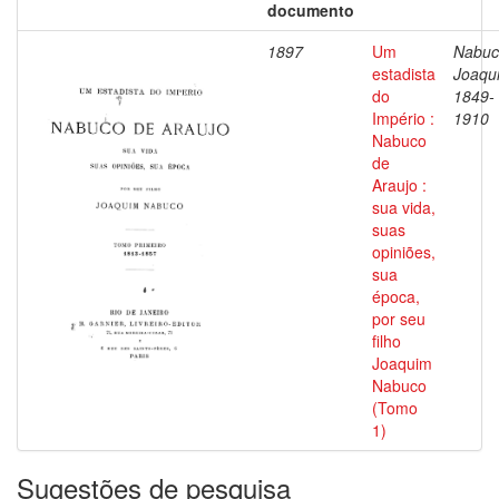
documento
1897
Um
Nabuc
estadista
Joaqu
do
1849-
Império :
1910
Nabuco
de
Araujo :
sua vida,
suas
opiniões,
sua
época,
por seu
filho
Joaquim
Nabuco
(Tomo
1)
Sugestões de pesquisa