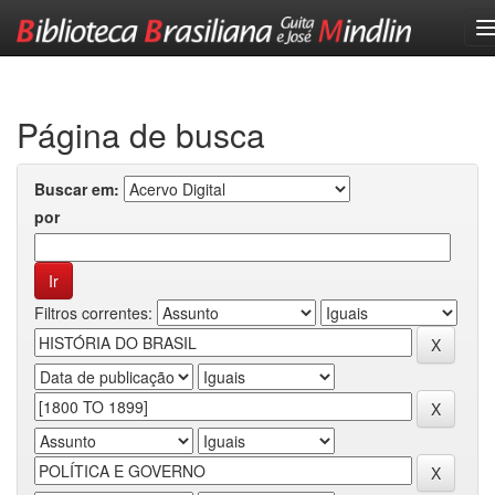
Skip
navigation
Página de busca
Buscar em:
por
Filtros correntes: