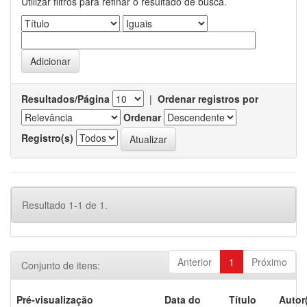
Utilizar filtros para refinar o resultado de busca.
Resultados/Página
|
Ordenar registros por
Ordenar
Registro(s)
Resultado 1-1 de 1.
Anterior
1
Próximo
Conjunto de itens:
Pré-visualização
Data do
Título
Autor