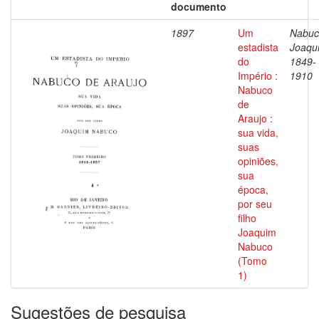
documento
1897
Um
Nabuc
estadista
Joaqu
do
1849-
Império :
1910
Nabuco
de
Araujo :
sua vida,
suas
opiniões,
sua
época,
por seu
filho
Joaquim
Nabuco
(Tomo
1)
Sugestões de pesquisa