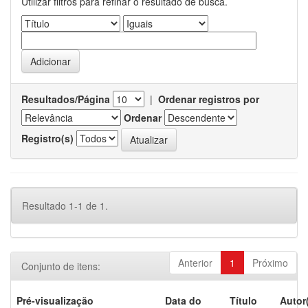
Utilizar filtros para refinar o resultado de busca.
Resultados/Página
|
Ordenar registros por
Ordenar
Registro(s)
Resultado 1-1 de 1.
Anterior
1
Próximo
Conjunto de itens:
Pré-visualização
Data do
Título
Autor