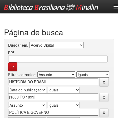
Skip
navigation
Página de busca
Buscar em:
por
Filtros correntes: