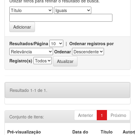
Utilizar filtros para refinar o resultado de busca.
Resultados/Página
|
Ordenar registros por
Ordenar
Registro(s)
Resultado 1-1 de 1.
Anterior
1
Próximo
Conjunto de itens:
Pré-visualização
Data do
Título
Autor