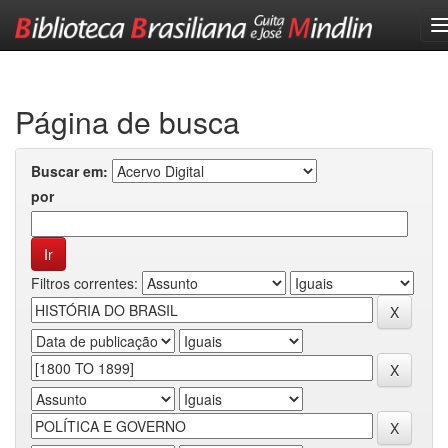
Skip
navigation
Página de busca
Buscar em:
por
Filtros correntes: