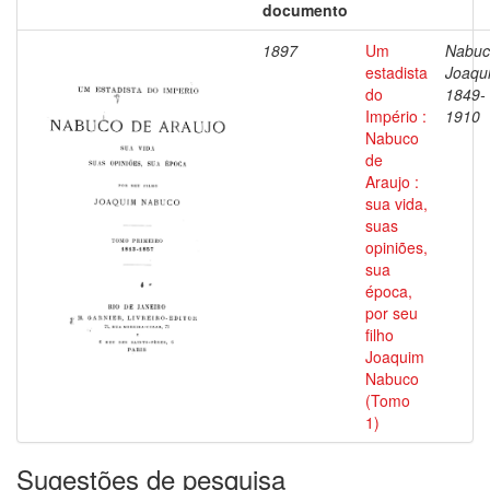
documento
1897
Um
Nabuc
estadista
Joaqu
do
1849-
Império :
1910
Nabuco
de
Araujo :
sua vida,
suas
opiniões,
sua
época,
por seu
filho
Joaquim
Nabuco
(Tomo
1)
Sugestões de pesquisa