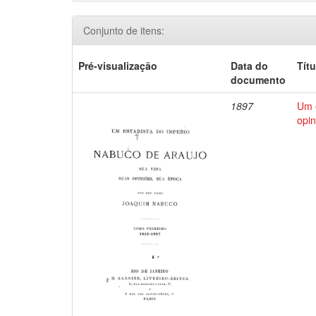
Conjunto de itens:
Pré-visualização
Data do
Títu
documento
1897
Um e
opin