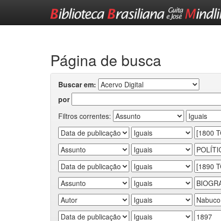
Skip
navigation
Página de busca
Buscar em:
por
Filtros correntes: