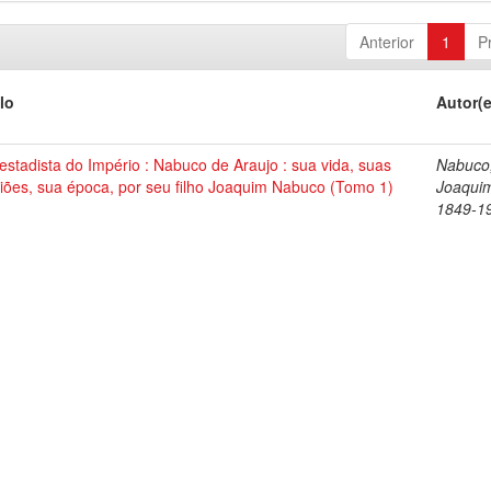
Anterior
1
P
lo
Autor(
stadista do Império : Nabuco de Araujo : sua vida, suas
Nabuco
iões, sua época, por seu filho Joaquim Nabuco (Tomo 1)
Joaqui
1849-1