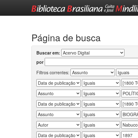
Skip
navigation
Página de busca
Buscar em:
por
Filtros correntes: