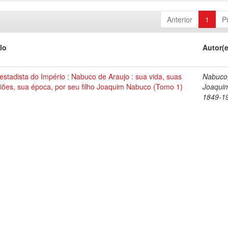
Anterior
1
P
lo
Autor(
stadista do Império : Nabuco de Araujo : sua vida, suas
Nabuco
iões, sua época, por seu filho Joaquim Nabuco (Tomo 1)
Joaqui
1849-1