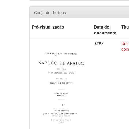
Conjunto de itens:
Pré-visualização
Data do
Títu
documento
1897
Um e
opin