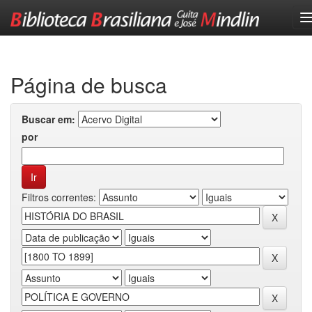
Skip
navigation
Página de busca
Buscar em:
por
Filtros correntes: