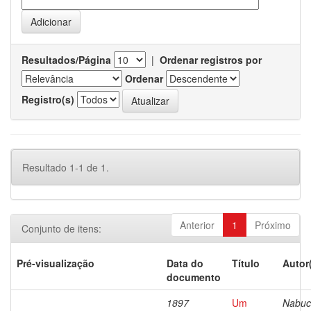
Resultados/Página
|
Ordenar registros por
Ordenar
Registro(s)
Resultado 1-1 de 1.
Anterior
1
Próximo
Conjunto de itens:
Pré-visualização
Data do
Título
Autor
documento
1897
Um
Nabuc