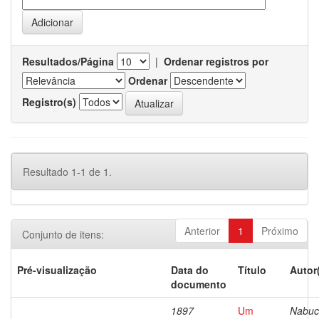
Resultados/Página
|
Ordenar registros por
Ordenar
Registro(s)
Resultado 1-1 de 1.
Anterior
1
Próximo
Conjunto de itens:
Pré-visualização
Data do
Título
Autor
documento
1897
Um
Nabuc