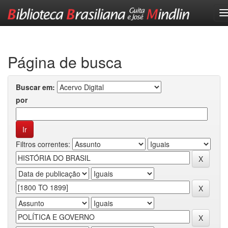
Skip
navigation
Página de busca
Buscar em:
por
Filtros correntes: