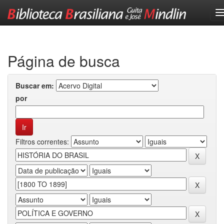
Skip
navigation
Página de busca
Buscar em:
por
Filtros correntes: