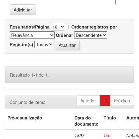
Resultados/Página
|
Ordenar registros por
Ordenar
Registro(s)
Resultado 1-1 de 1.
Anterior
1
Próximo
Conjunto de itens:
Pré-visualização
Data do
Título
Autor
documento
1897
Um
Nabuc