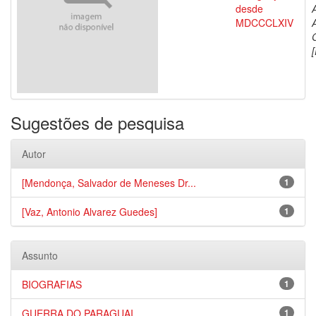
desde
MDCCCLXIV
[
Sugestões de pesquisa
Autor
[Mendonça, Salvador de Meneses Dr...
1
[Vaz, Antonio Alvarez Guedes]
1
Assunto
BIOGRAFIAS
1
GUERRA DO PARAGUAI
1