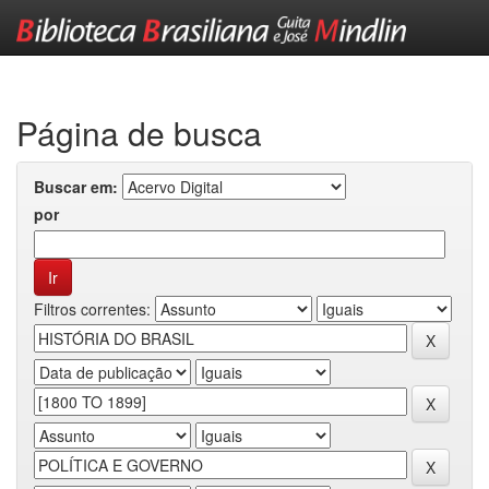
Skip
navigation
Página de busca
Buscar em:
por
Filtros correntes: