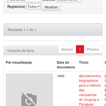
Registro(s)
Resultado 1-1 de 1.
Anterior
1
Próximo
Conjunto de itens:
Pré-visualização
Data do
Título
documento
1866
Apontamentos
biographicos
para a historia
das
campanhas
do Uruguay e
Paraguay
d