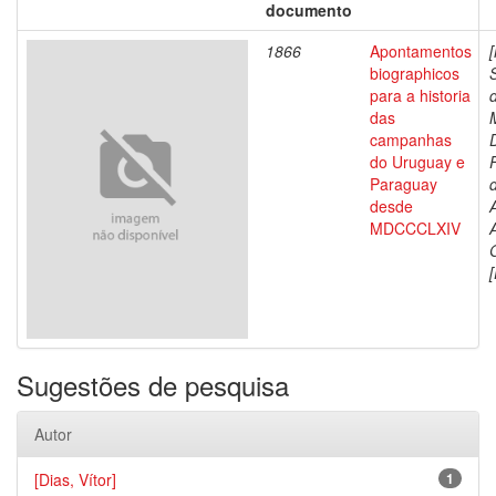
documento
1866
Apontamentos
biographicos
para a historia
das
campanhas
do Uruguay e
Paraguay
d
desde
MDCCCLXIV
[
Sugestões de pesquisa
Autor
[Dias, Vítor]
1