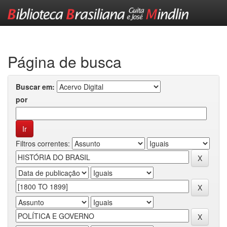
Skip
navigation
Página de busca
Buscar em:
por
Filtros correntes: