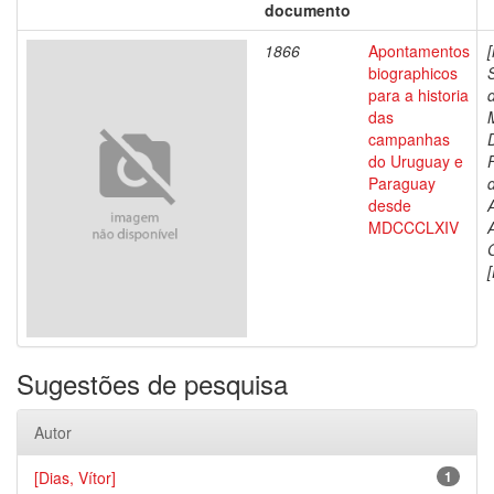
documento
1866
Apontamentos
biographicos
para a historia
das
campanhas
do Uruguay e
Paraguay
d
desde
MDCCCLXIV
[
Sugestões de pesquisa
Autor
[Dias, Vítor]
1