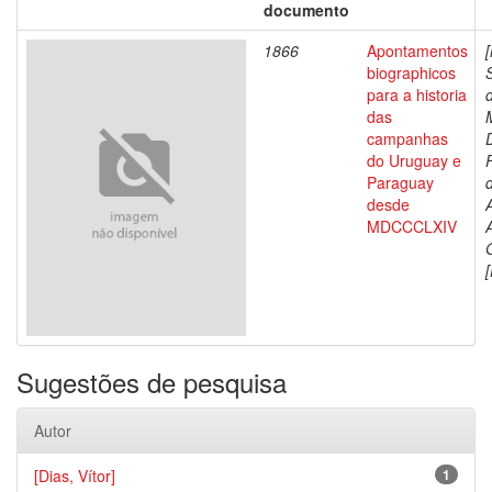
documento
1866
Apontamentos
biographicos
para a historia
das
campanhas
do Uruguay e
Paraguay
d
desde
MDCCCLXIV
[
Sugestões de pesquisa
Autor
[Dias, Vítor]
1