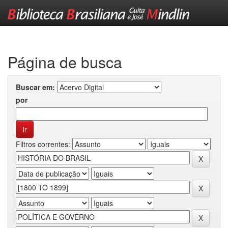
Skip
navigation
Página de busca
Buscar em:
por
Filtros correntes: