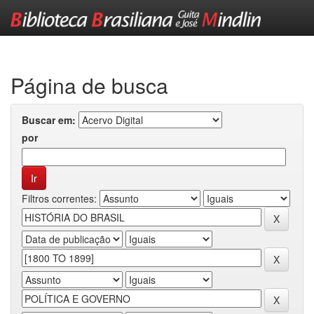
Skip
navigation
Página de busca
Buscar em:
por
Filtros correntes: