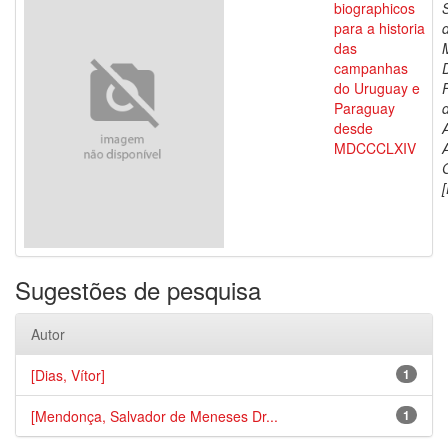
biographicos
para a historia
das
campanhas
do Uruguay e
Paraguay
d
desde
MDCCCLXIV
[
Sugestões de pesquisa
Autor
[Dias, Vítor]
1
[Mendonça, Salvador de Meneses Dr...
1