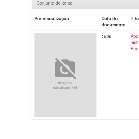
Conjunto de itens:
Pré-visualização
Data do
Títu
documento
1866
Apo
his
Par