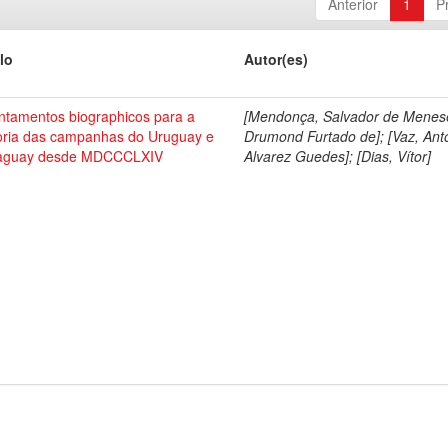
Anterior
1
P
lo
Autor(es)
ntamentos biographicos para a
[Mendonça, Salvador de Menes
toria das campanhas do Uruguay e
Drumond Furtado de]; [Vaz, Ant
aguay desde MDCCCLXIV
Alvarez Guedes]; [Dias, Vítor]