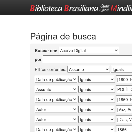
Skip
navigation
Página de busca
Buscar em:
por
Filtros correntes: