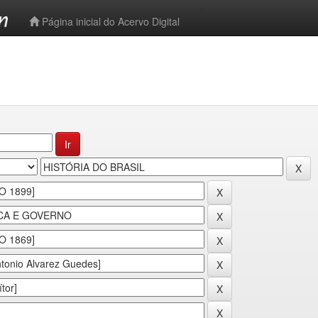
-->
Página inicial do Acervo Digital