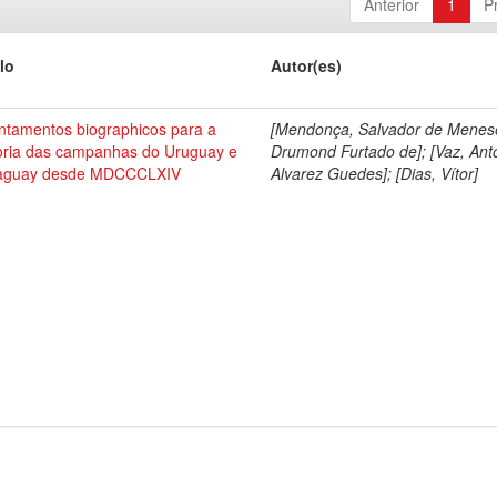
Anterior
1
P
lo
Autor(es)
ntamentos biographicos para a
[Mendonça, Salvador de Menes
toria das campanhas do Uruguay e
Drumond Furtado de]; [Vaz, Ant
aguay desde MDCCCLXIV
Alvarez Guedes]; [Dias, Vítor]