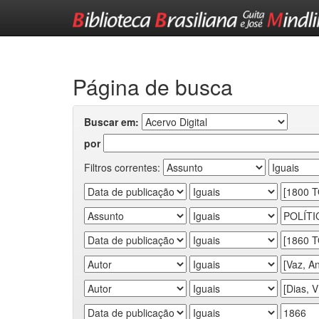
Skip
navigation
Página de busca
Buscar em:
por
Filtros correntes: