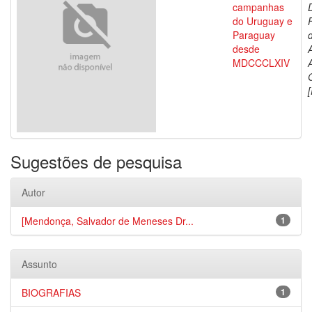
campanhas
do Uruguay e
Paraguay
d
desde
MDCCCLXIV
[
Sugestões de pesquisa
Autor
[Mendonça, Salvador de Meneses Dr...
1
Assunto
BIOGRAFIAS
1