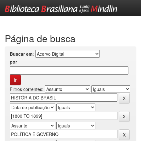
Skip
navigation
Página de busca
Buscar em:
por
Filtros correntes: