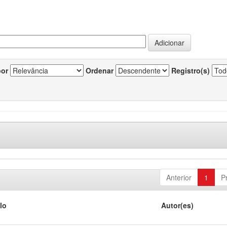
por
Ordenar
Registro(s)
Anterior
1
P
lo
Autor(es)