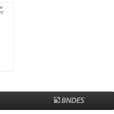
ix
72