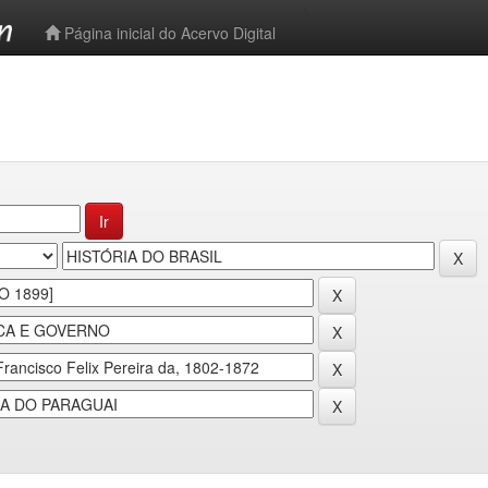
-->
Página inicial do Acervo Digital