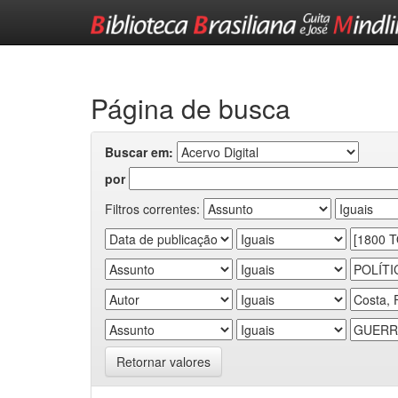
Skip
navigation
Página de busca
Buscar em:
por
Filtros correntes:
Retornar valores