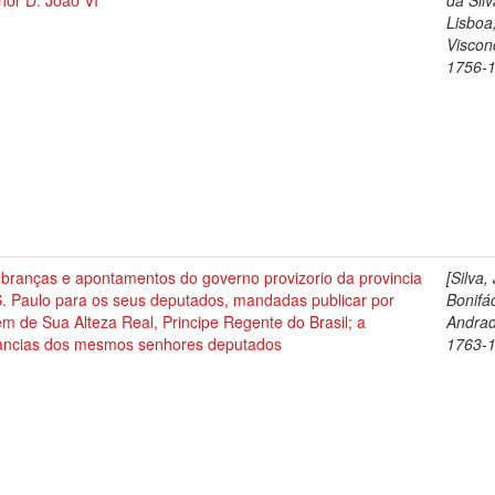
hor D. João VI
da Silv
Lisboa
Viscon
1756-
branças e apontamentos do governo provizorio da provincia
[Silva,
S. Paulo para os seus deputados, mandadas publicar por
Bonifá
m de Sua Alteza Real, Principe Regente do Brasil; a
Andrad
tancias dos mesmos senhores deputados
1763-