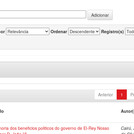
por
Ordenar
Registro(s)
Anterior
1
P
lo
Autor(
ria dos beneficios politicos do governo de El-Rey Nosso
Cairú,