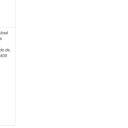
 José
a
,
de de,
1835