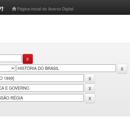
-->
Página inicial do Acervo Digital