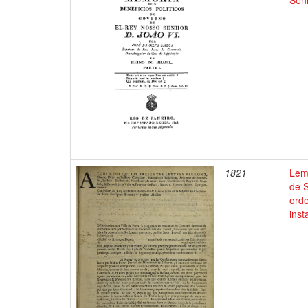
Sen
1821
Lem
de 
orde
ins