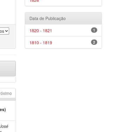
1826
Data de Publicação
1820 - 1821
1
1810 - 1819
2
róximo
es)
 José