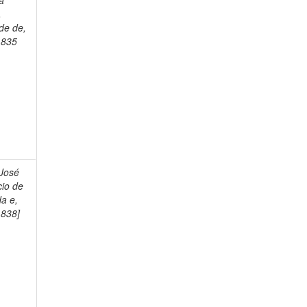
a
,
de de,
1835
 José
cio de
a e,
1838]