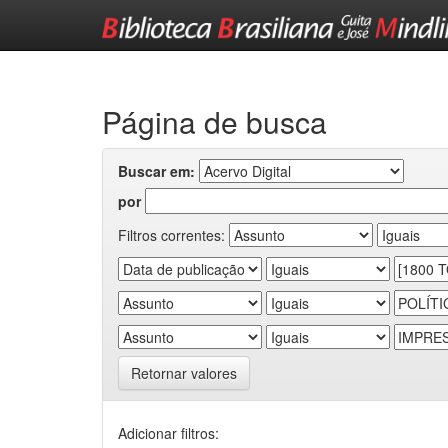
Skip
navigation
Página de busca
Buscar em:
por
Filtros correntes:
Retornar valores
Adicionar filtros: