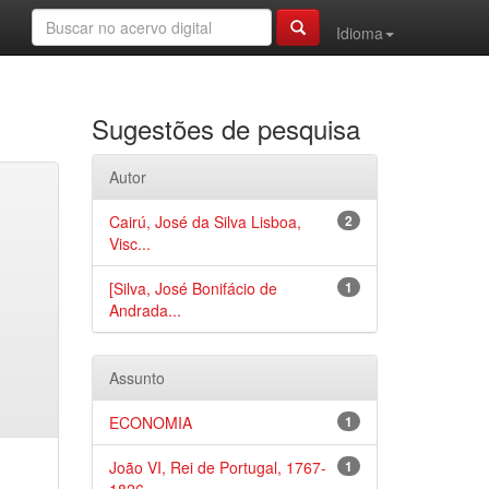
Idioma
Sugestões de pesquisa
Autor
Cairú, José da Silva Lisboa,
2
Visc...
[Silva, José Bonifácio de
1
Andrada...
Assunto
ECONOMIA
1
João VI, Rei de Portugal, 1767-
1