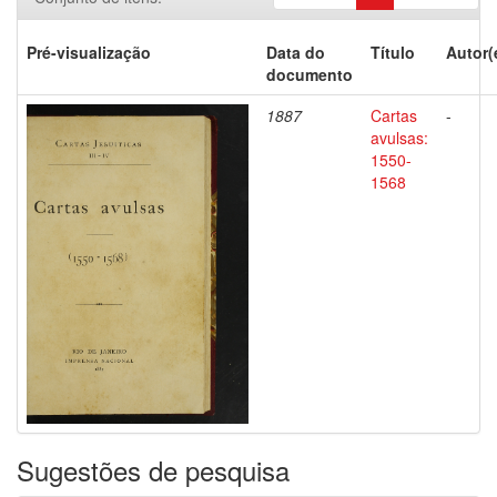
Pré-visualização
Data do
Título
Autor(
documento
1887
Cartas
-
avulsas:
1550-
1568
Sugestões de pesquisa