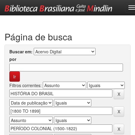
Skip
navigation
Página de busca
Buscar em:
por
Filtros correntes: