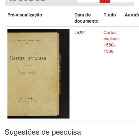
Pré-visualização
Data do
Título
Autor(
documento
1887
Cartas
-
avulsas:
1550-
1568
Sugestões de pesquisa