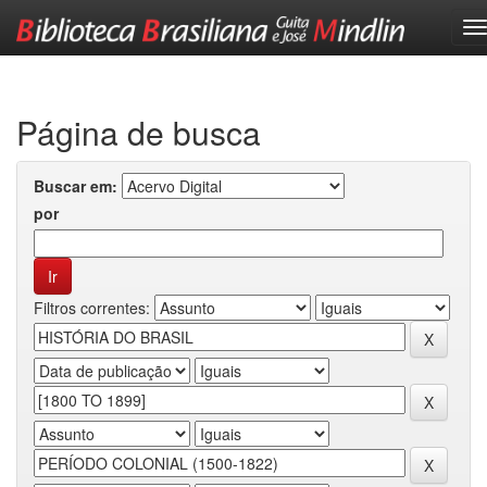
Skip
navigation
Página de busca
Buscar em:
por
Filtros correntes: