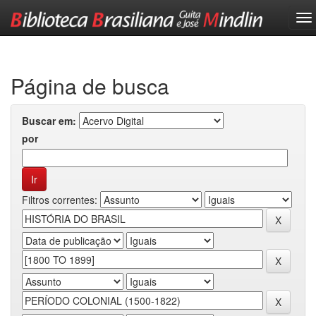
Skip
navigation
Página de busca
Buscar em:
por
Filtros correntes: