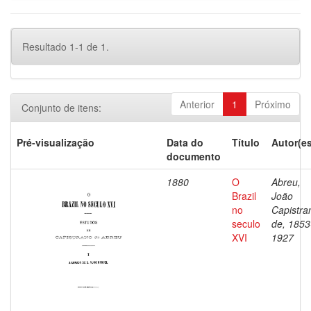
Resultado 1-1 de 1.
Anterior
1
Próximo
Conjunto de itens:
Pré-visualização
Data do
Título
Autor(es
documento
1880
O
Abreu,
Brazil
João
no
Capistra
seculo
de, 1853
XVI
1927