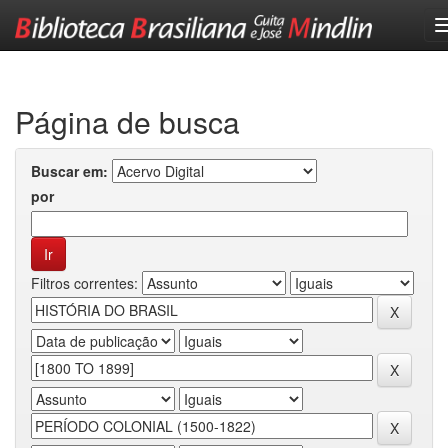
Skip
navigation
Página de busca
Buscar em:
por
Filtros correntes: