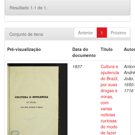
Resultado 1-1 de 1.
Anterior
1
Próximo
Conjunto de itens:
Pré-visualização
Data do
Título
Autor
documento
1837
Cultura e
Antoni
opulencia
Andr
do Brazil,
João,
por suas
1650-
drogas e
1716
minas,
com
varias
noticias
curiosas
do modo
de fazer