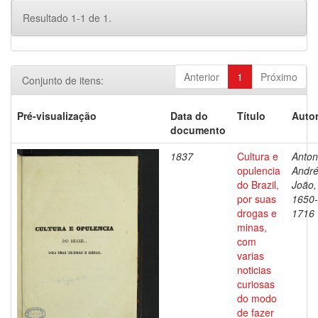
Resultado 1-1 de 1.
Anterior
1
Próximo
Conjunto de itens:
Pré-visualização
Data do
Título
Autor
documento
1837
Cultura e
Antoni
opulencia
Andr
do Brazil,
João,
por suas
1650-
drogas e
1716
minas,
com
varias
noticias
curiosas
do modo
de fazer