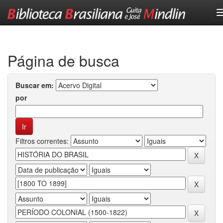
Skip
navigation
Página de busca
Buscar em:
por
Filtros correntes: