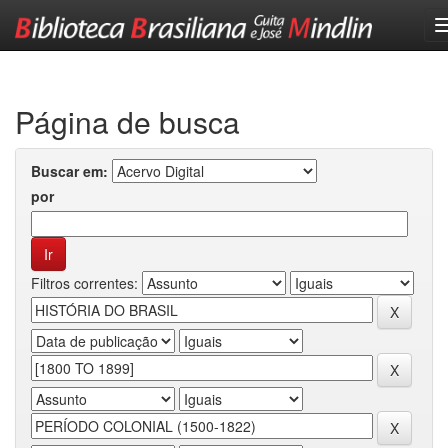
Skip
navigation
Página de busca
Buscar em:
por
Filtros correntes: