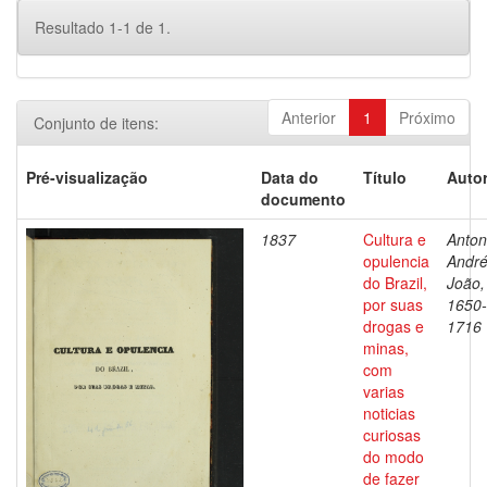
Resultado 1-1 de 1.
Anterior
1
Próximo
Conjunto de itens:
Pré-visualização
Data do
Título
Autor
documento
1837
Cultura e
Antoni
opulencia
Andr
do Brazil,
João,
por suas
1650-
drogas e
1716
minas,
com
varias
noticias
curiosas
do modo
de fazer