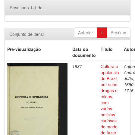
Resultado 1-1 de 1.
Anterior
1
Próximo
Conjunto de itens:
Pré-visualização
Data do
Título
Autor
documento
1837
Cultura e
Antoni
opulencia
Andr
do Brazil,
João,
por suas
1650-
drogas e
1716
minas,
com
varias
noticias
curiosas
do modo
de fazer