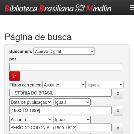
Skip
navigation
Página de busca
Buscar em:
por
Filtros correntes: