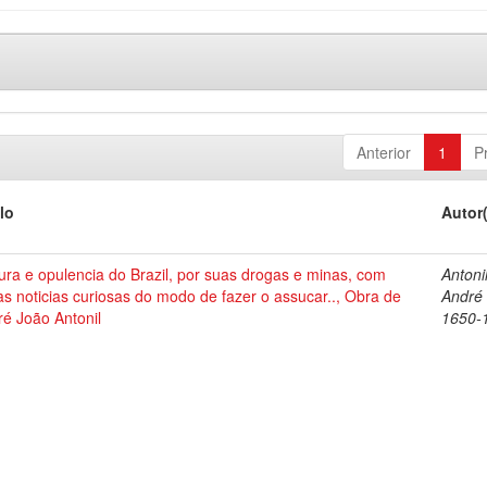
Anterior
1
P
lo
Autor
ura e opulencia do Brazil, por suas drogas e minas, com
Antonil
as noticias curiosas do modo de fazer o assucar.., Obra de
André
é João Antonil
1650-