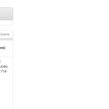
róximo
(es)
,
 João,
1716