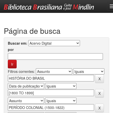
Skip
navigation
Página de busca
Buscar em:
por
Filtros correntes: