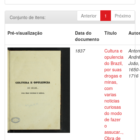
Anterior
1
Próximo
Conjunto de itens:
Pré-visualização
Data do
Título
Autor
documento
1837
Cultura e
Antoni
opulencia
Andr
do Brazil,
João,
por suas
1650-
drogas e
1716
minas,
com
varias
noticias
curiosas
do modo
de fazer
o
assucar..,
Obra de