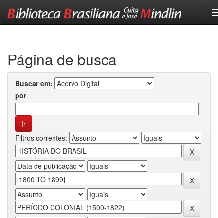
Skip
navigation
Página de busca
Buscar em:
por
Filtros correntes: