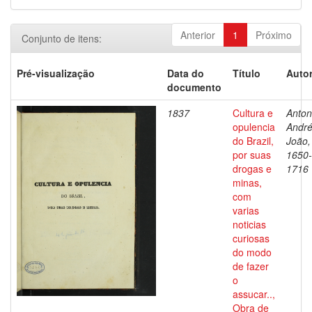
Anterior
1
Próximo
Conjunto de itens:
Pré-visualização
Data do
Título
Autor
documento
1837
Cultura e
Antoni
opulencia
Andr
do Brazil,
João,
por suas
1650-
drogas e
1716
minas,
com
varias
noticias
curiosas
do modo
de fazer
o
assucar..,
Obra de