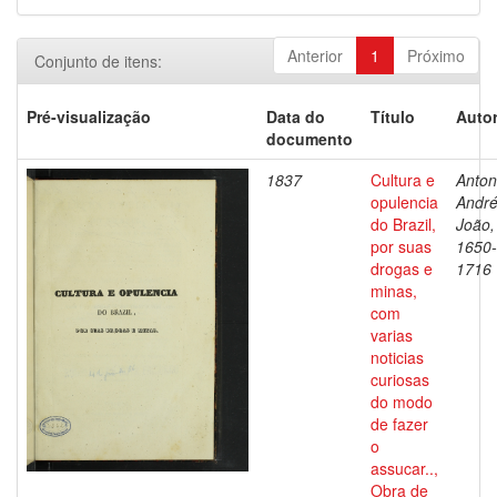
Anterior
1
Próximo
Conjunto de itens:
Pré-visualização
Data do
Título
Autor
documento
1837
Cultura e
Antoni
opulencia
Andr
do Brazil,
João,
por suas
1650-
drogas e
1716
minas,
com
varias
noticias
curiosas
do modo
de fazer
o
assucar..,
Obra de