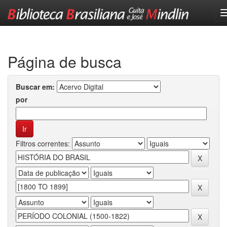
Skip
navigation
Página de busca
Buscar em:
por
Filtros correntes: