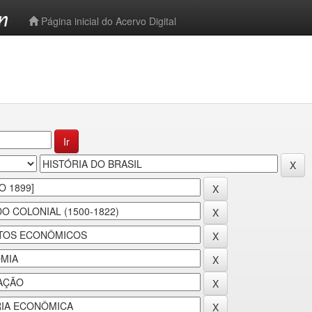
-->
Página inicial do Acervo Digital