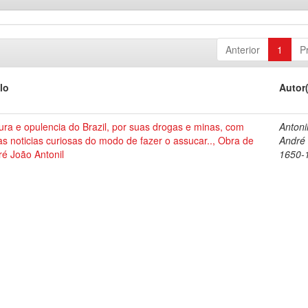
Anterior
1
P
lo
Autor
ura e opulencia do Brazil, por suas drogas e minas, com
Antonil
as noticias curiosas do modo de fazer o assucar.., Obra de
André
é João Antonil
1650-