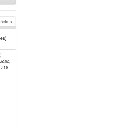
róximo
(es)
,
 João,
1716