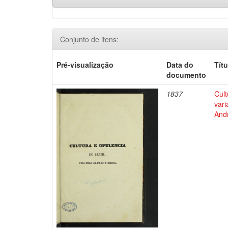
Conjunto de itens:
Pré-visualização
Data do
Títu
documento
1837
Cult
vari
Andr