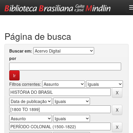
Skip
navigation
Página de busca
Buscar em:
por
Filtros correntes: