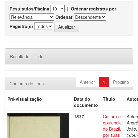
Resultados/Página
|
Ordenar registros por
Ordenar
Registro(s)
Resultado 1-1 de 1.
Anterior
1
Próximo
Conjunto de itens:
Pré-visualização
Data do
Título
Autor
documento
1837
Cultura e
Antoni
opulencia
Andr
do Brazil,
João,
por suas
1650-