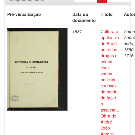
Pré-visualização
Data do
Título
Autor
documento
1837
Cultura e
Antoni
opulencia
Andr
do Brazil,
João,
por suas
1650-
drogas e
1716
minas,
com
varias
noticias
curiosas
do modo
de fazer
o
assucar..,
Obra de
André
João
Antonil