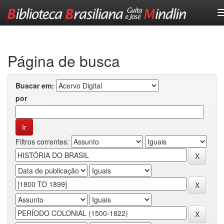
Skip
navigation
Página de busca
Buscar em:
por
Filtros correntes: