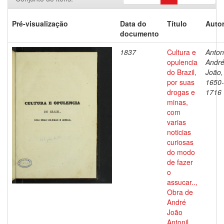
Pré-visualização
Data do
Título
Autor
documento
1837
Cultura e
Antoni
opulencia
Andr
do Brazil,
João,
por suas
1650-
drogas e
1716
minas,
com
varias
noticias
curiosas
do modo
de fazer
o
assucar..,
Obra de
André
João
Antonil