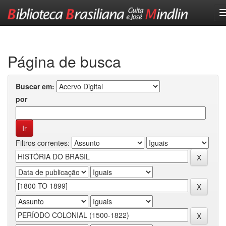
Skip
navigation
Página de busca
Buscar em:
por
Filtros correntes: