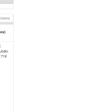
róximo
(es)
,
 João,
1716