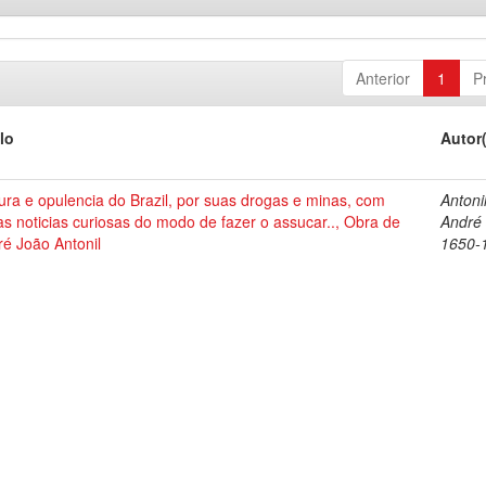
Anterior
1
P
lo
Autor
ura e opulencia do Brazil, por suas drogas e minas, com
Antonil
as noticias curiosas do modo de fazer o assucar.., Obra de
André
é João Antonil
1650-