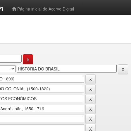
-->
Página inicial do Acervo Digital