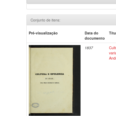
Conjunto de itens:
Pré-visualização
Data do
Títu
documento
1837
Cult
vari
Andr