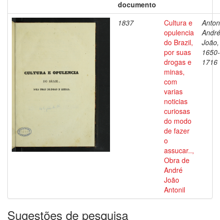
documento
1837
Cultura e
Antoni
opulencia
Andr
do Brazil,
João,
por suas
1650-
drogas e
1716
minas,
com
varias
noticias
curiosas
do modo
de fazer
o
assucar..,
Obra de
André
João
Antonil
Sugestões de pesquisa