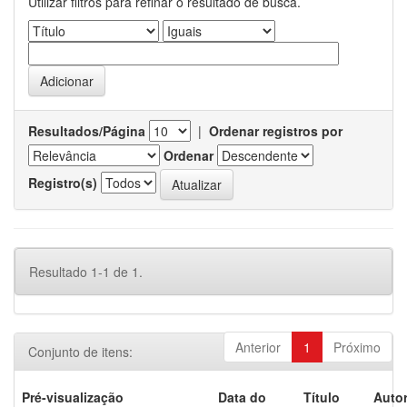
Utilizar filtros para refinar o resultado de busca.
Resultados/Página
|
Ordenar registros por
Ordenar
Registro(s)
Resultado 1-1 de 1.
Anterior
1
Próximo
Conjunto de itens:
Pré-visualização
Data do
Título
Autor