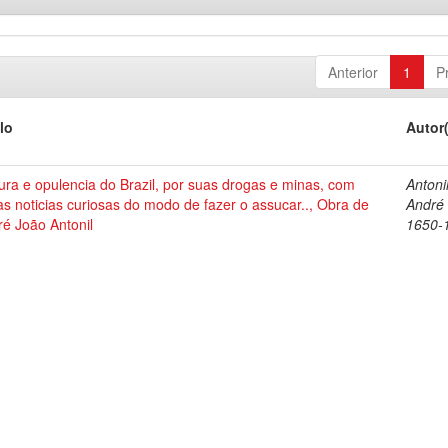
Anterior
1
P
lo
Autor
ura e opulencia do Brazil, por suas drogas e minas, com
Antonil
as noticias curiosas do modo de fazer o assucar.., Obra de
André
é João Antonil
1650-