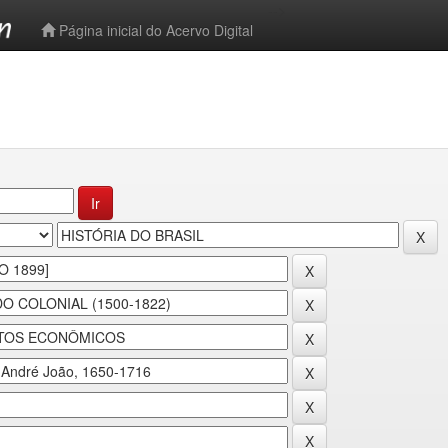
-->
Página inicial do Acervo Digital