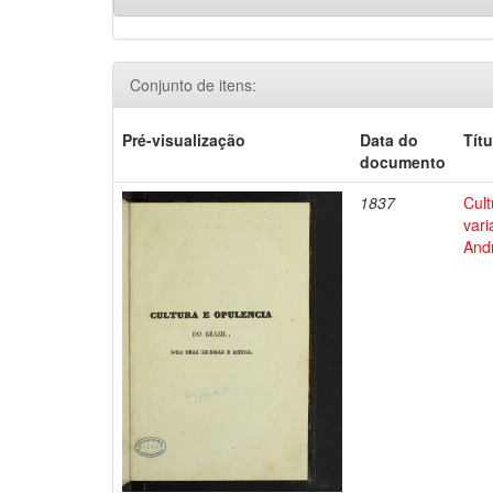
Conjunto de itens:
Pré-visualização
Data do
Títu
documento
1837
Cult
vari
Andr