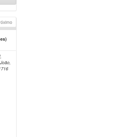
róximo
(es)
,
 João,
1716