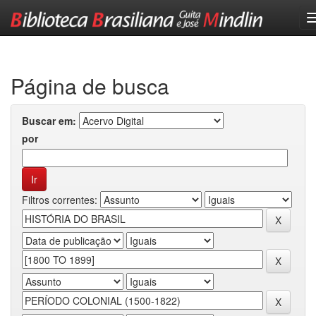
Skip
navigation
Página de busca
Buscar em:
por
Filtros correntes: