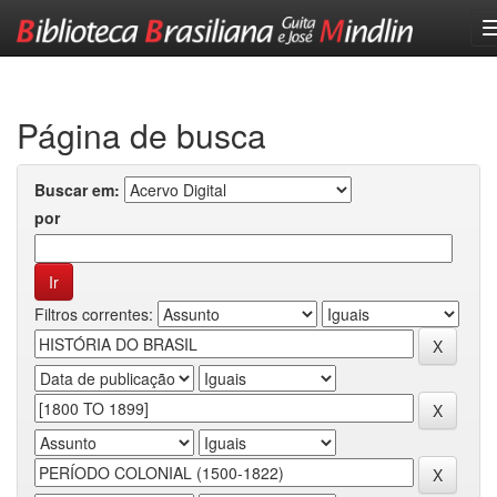
Skip
navigation
Página de busca
Buscar em:
por
Filtros correntes: