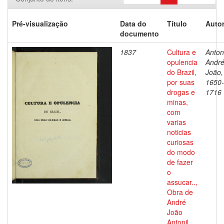
Pré-visualização
Data do
Título
Autor
documento
1837
Cultura e
Antoni
opulencia
Andr
do Brazil,
João,
por suas
1650-
drogas e
1716
minas,
com
varias
noticias
curiosas
do modo
de fazer
o
assucar..,
Obra de
André
João
Antonil