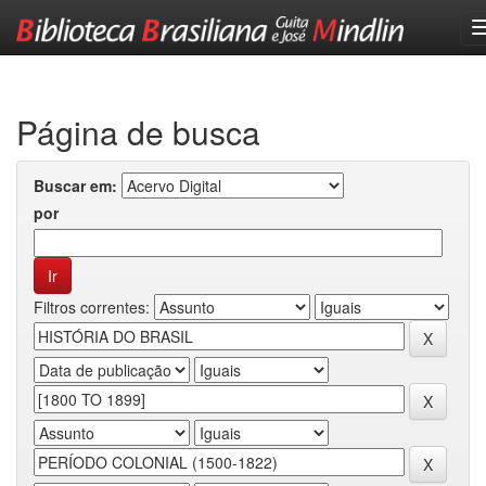
Skip
navigation
Página de busca
Buscar em:
por
Filtros correntes: