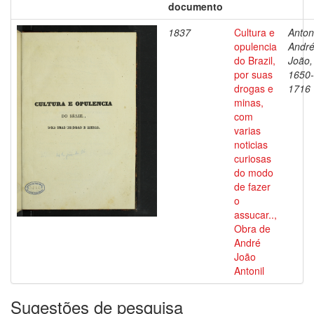
documento
1837
Cultura e
Antoni
opulencia
Andr
do Brazil,
João,
por suas
1650-
drogas e
1716
minas,
com
varias
noticias
curiosas
do modo
de fazer
o
assucar..,
Obra de
André
João
Antonil
Sugestões de pesquisa