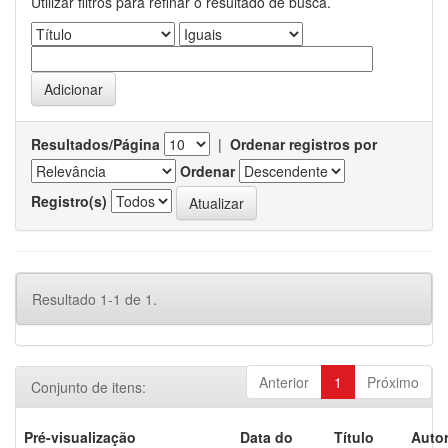
Utilizar filtros para refinar o resultado de busca.
Resultados/Página
|
Ordenar registros por
Ordenar
Registro(s)
Resultado 1-1 de 1.
Anterior
1
Próximo
Conjunto de itens:
Pré-visualização
Data do
Título
Autor